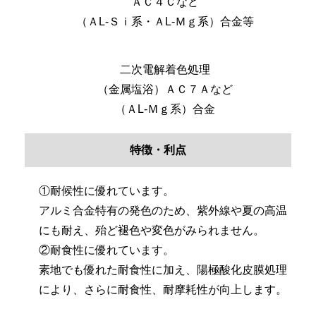
ＡＣ４Ｃなど
（ＡL-Ｓｉ系・ＡL-Ｍｇ系）合金等
二次電解着色処理
（金属塩浴）ＡＣ７Ａなど
（ＡL-Ｍｇ系）合金
特徴・利点
①耐候性に優れています。
アルミ合金特有の発色のため、紫外線や夏の高温
にも耐え、殆ど褪色や変色がみられません。
②耐食性に優れています。
素地でも優れた耐食性に加え、陽極酸化皮膜処理
により、さらに耐食性、耐摩耗性が向上します。