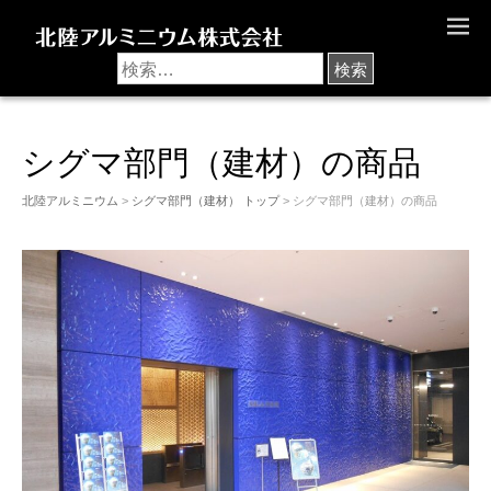
M
E
N
U
シグマ部門（建材）の商品
北陸アルミニウム
>
シグマ部門（建材） トップ
> シグマ部門（建材）の商品