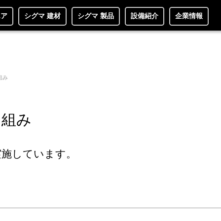
エア
シグマ 建材
シグマ 製品
設備紹介
企業情報
組み
り組み
実施しています。