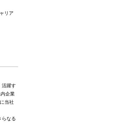
ャリア
、活躍す
県内企業
日に当社
さらなる