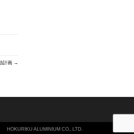
行動計画
→
HOKURIKU ALUMINIUM CO., LTD.