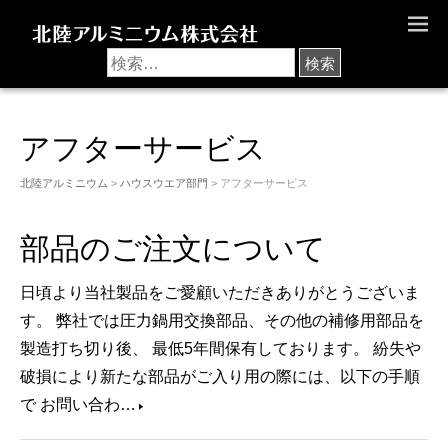
M
E
N
U
アフターサービス
北陸アルミニウム
>
ハウスウエア部門
> アフターサービス
部品のご注文について
日頃より当社製品をご愛顧いただきありがとうございま
す。 弊社では圧力鍋用交換部品、その他の補修用部品を
製造打ち切り後、 最低5年間保有しております。 紛失や
破損により新たな部品がご入り用の際には、以下の手順
で お問い合わ…