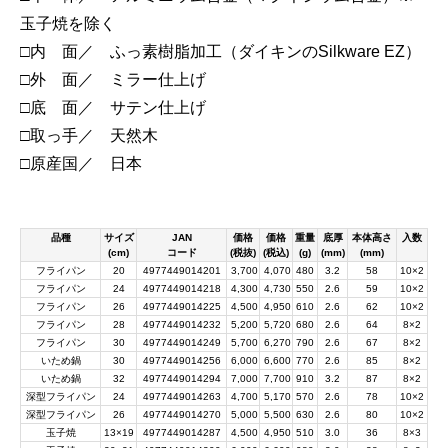
玉子焼を除く
□内 面／ ふっ素樹脂加工（ダイキンのSilkware EZ）
□外 面／ ミラー仕上げ
□底 面／ サテン仕上げ
□取っ手／ 天然木
□原産国／ 日本
品種
サイズ
JAN
価格
価格
重量
底厚
本体高さ
入数
(cm)
コード
(税抜)
(税込)
(g)
(mm)
(mm)
フライパン
20
4977449014201
3,700
4,070
480
3.2
58
10×2
フライパン
24
4977449014218
4,300
4,730
550
2.6
59
10×2
フライパン
26
4977449014225
4,500
4,950
610
2.6
62
10×2
フライパン
28
4977449014232
5,200
5,720
680
2.6
64
8×2
フライパン
30
4977449014249
5,700
6,270
790
2.6
67
8×2
いため鍋
30
4977449014256
6,000
6,600
770
2.6
85
8×2
いため鍋
32
4977449014294
7,000
7,700
910
3.2
87
8×2
深型フライパン
24
4977449014263
4,700
5,170
570
2.6
78
10×2
深型フライパン
26
4977449014270
5,000
5,500
630
2.6
80
10×2
玉子焼
13×19
4977449014287
4,500
4,950
510
3.0
36
8×3