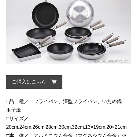
ご購入はこちら
□品 種／ フライパン、深型フライパン、いため鍋、
玉子焼
□サイズ／
20cm,24cm,26cm,28cm,30cm,32cm,13×19cm,20×21cm
□本 体／ アルミニウム合金（マグネシウム合金）※