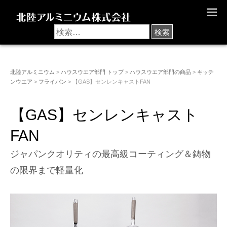
M
E
N
U
北陸アルミニウム
>
ハウスウエア部門 トップ
>
ハウスウエア部門の商品
>
キッチ
ンウエア
>
フライパン
> 【GAS】センレンキャストFAN
【GAS】センレンキャスト
FAN
ジャパンクオリティの最高級コーティング＆鋳物
の限界まで軽量化