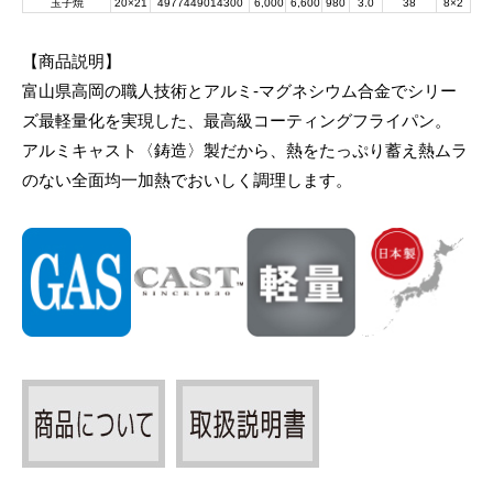
玉子焼
20×21
4977449014300
6,000
6,600
980
3.0
38
8×2
【商品説明】
富山県高岡の職人技術とアルミ-マグネシウム合金でシリー
ズ最軽量化を実現した、最高級コーティングフライパン。
アルミキャスト〈鋳造〉製だから、熱をたっぷり蓄え熱ムラ
のない全面均一加熱でおいしく調理します。