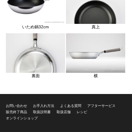
いため鍋32cm
真上
裏面
横
お問い合わせ
お手入れ方法
よくある質問
アフターサービス
販売終了商品
取扱説明書
取扱店舗
レシピ
オンラインショップ