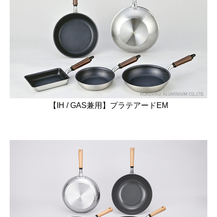
【IH / GAS兼用】プラテアードEM