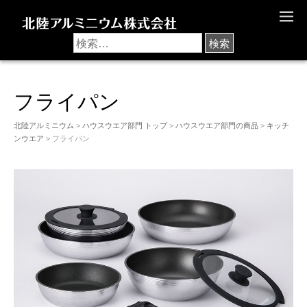
M
E
N
U
フライパン
北陸アルミニウム
>
ハウスウエア部門 トップ
>
ハウスウエア部門の商品
>
キッチ
ンウエア
> フライパン