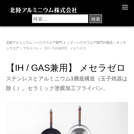
M
E
N
U
北陸アルミニウム
>
ハウスウエア部門 トップ
>
ハウスウエア部門の商品
>
キッチ
ンウエア
>
フライパン
> 【IH / GAS兼用】 メセラゼロ
【IH / GAS兼用】 メセラゼロ
ステンレスとアルミニウム3層底構造（玉子焼器は
除く）。セラミック塗膜加工フライパン。