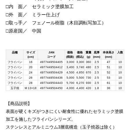
□内 面／ セラミック塗膜加工
□外 面／ ミラー仕上げ
□取っ手／ フェノール樹脂（木目調転写加工）
□原産国／ 中国
品種
サイズ
JAN
価格
価格
重量
底厚
本体高さ
入数
(cm)
コード
(税抜)
(税込)
(g)
(mm)
(mm)
フライパン
16
4977449504405
3,000
3,300
360
2.5
47
10
フライパン
20
4977449504412
3,400
3,740
480
2.5
51
10
フライパン
24
4977449504429
4,500
4,950
670
2.5
52
10
フライパン
26
4977449504436
5,000
5,500
730
2.5
53
10
フライパン
28
4977449504443
5,700
6,270
930
2.5
61
10
玉子焼
M 13×18
4977449504450
4,000
4,400
420
1.8
36
10
【商品説明】
表面が硬くキズがつきにくい耐食性に優れたセラミック塗膜
加工を施したフライパンシリーズ。
ステンレスとアルミニウム3層底構造（玉子焼器は除く）