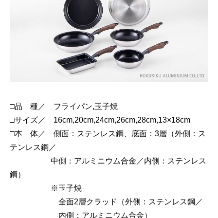
□品 種／ フライパン,玉子焼
□サイズ／ 16cm,20cm,24cm,26cm,28cm,13×18cm
□本 体／ 側面：ステンレス鋼、底面：3層（外側：ス
テンレス鋼／
中側：アルミニウム合金／内側：ステンレス
鋼）
※玉子焼
全面2層クラッド（外側：ステンレス鋼／
内側：アルミニウム合金）