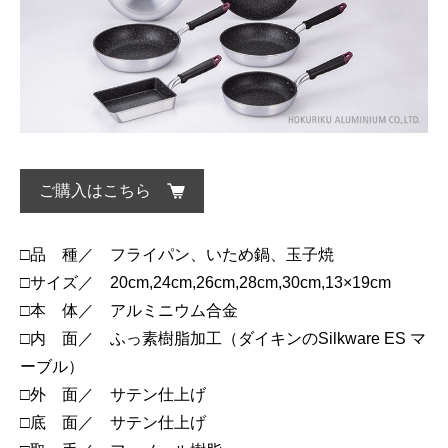
ご購入はこちら
□品 種／ フライパン、いため鍋、玉子焼
□サイズ／ 20cm,24cm,26cm,28cm,30cm,13×19cm
□本 体／ アルミニウム合金
□内 面／ ふっ素樹脂加工（ダイキンのSilkware ES マ
ーブル）
□外 面／ サテン仕上げ
□底 面／ サテン仕上げ