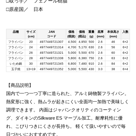
□取っ手／ フェノール樹脂
□原産国／ 日本
品種
サイズ
JAN
価格
価格
重量
底厚
本体高さ
入数
(cm)
コード
(税抜)
(税込)
(g)
(mm)
(mm)
フライパン
20
4977449721307
4,500
4,950
500
2.6
46
6×2
フライパン
24
4977449721314
4,700
5,170
630
2.6
56
6×2
フライパン
26
4977449721321
5,000
5,500
670
2.6
60
6×2
フライパン
28
4977449721338
5,800
6,380
750
2.6
63
6×2
いため鍋
30
4977449721345
6,800
7,480
910
2.6
84
6×2
玉子焼
13×19
4977449721352
5,000
5,500
430
3.0
38
6×4
【商品説明】
国内で一つ一つ丁寧に造られた、アルミ鋳物製フライパン。
熱変形に強く、熱ムラが起きにくい全面均一加熱で美味しく
調理できます。 内面はジャパンクオリティのコーティン
グ、ダイキンのSilkware ES マーブル加工。耐摩耗性に優
れ、こびりつきにくさが長持ち。 軽くて扱いやすいので毎
日づかいにおすすめです。