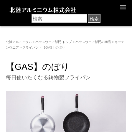
M
E
N
U
北陸アルミニウム
>
ハウスウエア部門 トップ
>
ハウスウエア部門の商品
>
キッチ
ンウエア
>
フライパン
> 【GAS】のぼり
【GAS】のぼり
毎日使いたくなる鋳物製フライパン