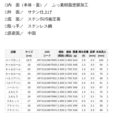
□内 面（本体・蓋）／ ふっ素樹脂塗膜加工
□外 面／ サテン仕上げ
□底 面／ ステンSUS板圧着
□取っ手／ ステンレス鋼
□原産国／ 中国
品種
サイズ
JAN
価格
価格
重量
満水容量
底厚
本体高さ
入数
(cm)
コード
(税抜)
(税込)
(g)
(ℓ)
(mm)
(mm)
スープポット
19.5
4571313467805
3,000
3,300
624
2.6
3.0
100
10×2
キャセロール
18
4571313467829
2,300
2,530
448
1.3
3.0
54
10×2
キャセロール
20
4571313467836
2,500
2,750
522
1.6
3.0
55
10×2
キャセロール
24
4571313467843
3,200
3,520
632
2.6
3.0
70
10×2
パエリアパン
20
4571313467911
2,500
2,750
520
1.3
3.5
48
10×2
パエリアパン
26
4571313467904
3,400
3,740
792
2.4
3.5
51
10×2
ソースパン
18
4571313467812
2,800
3,080
566
2.1
3.0
97
10×2
ユキヒラ
16
4571313467881
2,350
2,585
430
1.3
3.1
70
10×2
ユキヒラ
18
4571313467898
2,500
2,750
518
1.7
3.1
74
10×2
スキレット
17
4571313467850
1,900
2,090
272
0.5
3.1
26
10×2
フライパン
18
4571313467867
2,200
2,420
358
0.9
3.1
39
10×2
フライパン
20
4571313467874
2,500
2,750
546
1.3
3.5
48
10×2