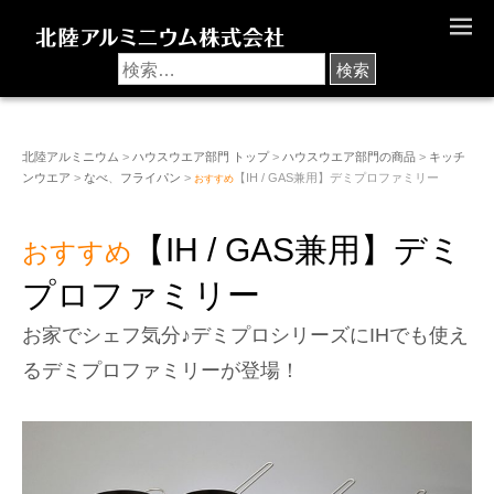
M
E
N
U
北陸アルミニウム
>
ハウスウエア部門 トップ
>
ハウスウエア部門の商品
>
キッチ
ンウエア
>
なべ
、
フライパン
>
【IH / GAS兼用】デミプロファミリー
おすすめ
【IH / GAS兼用】デミ
おすすめ
プロファミリー
お家でシェフ気分♪デミプロシリーズにIHでも使え
るデミプロファミリーが登場！