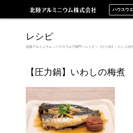
ハウスウ
レシピ
北陸アルミニウム
>
ハウスウエア部門
>
レシピ
> 【圧力鍋】いわしの梅
【圧力鍋】いわしの梅煮