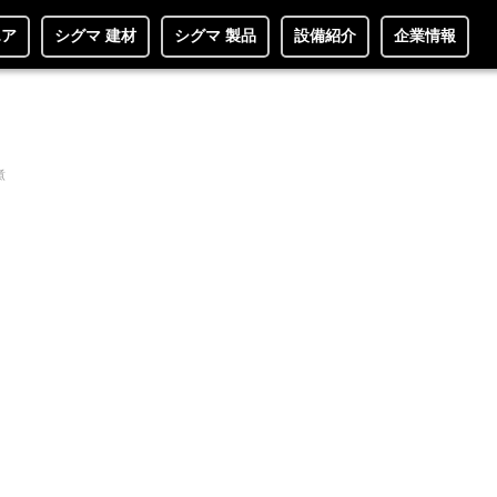
エア
シグマ 建材
シグマ 製品
設備紹介
企業情報
煮