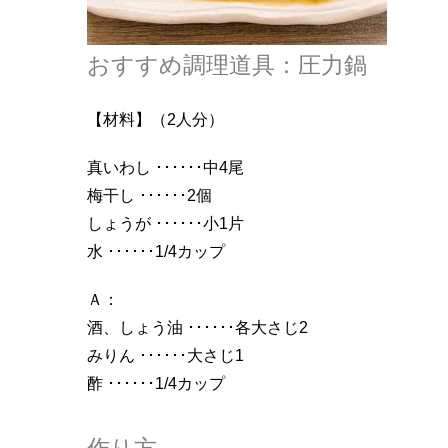
おすすめ調理道具：圧力鍋
【材料】（2人分）
真いわし ･･････中4尾
梅干し ･･････2個
しょうが ･･････小1片
水 ･･････1/4カップ
Ａ：
酒、しょう油 ･･････各大さじ2
みりん ･･････大さじ1
酢 ･･････1/4カップ