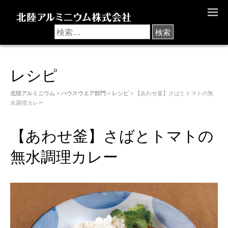
M
E
N
U
レシピ
北陸アルミニウム
>
ハウスウエア部門
>
レシピ
> 【あわせ釜】さばとトマトの無
水調理カレー
【あわせ釜】さばとトマトの
無水調理カレー