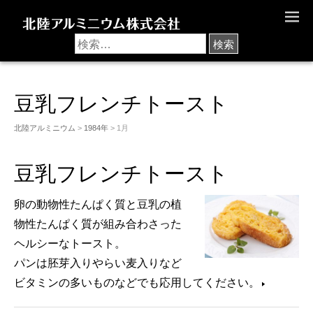
M
E
N
U
豆乳フレンチトースト
北陸アルミニウム
>
1984年
> 1月
豆乳フレンチトースト
卵の動物性たんぱく質と豆乳の植
物性たんぱく質が組み合わさった
ヘルシーなトースト。
パンは胚芽入りやらい麦入りなど
ビタミンの多いものなどでも応用してください。