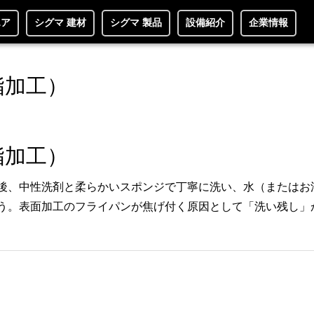
エア
シグマ 建材
シグマ 製品
設備紹介
企業情報
脂加工）
脂加工）
た後、中性洗剤と柔らかいスポンジで丁寧に洗い、水（またはお
ょう。表面加工のフライパンが焦げ付く原因として「洗い残し」