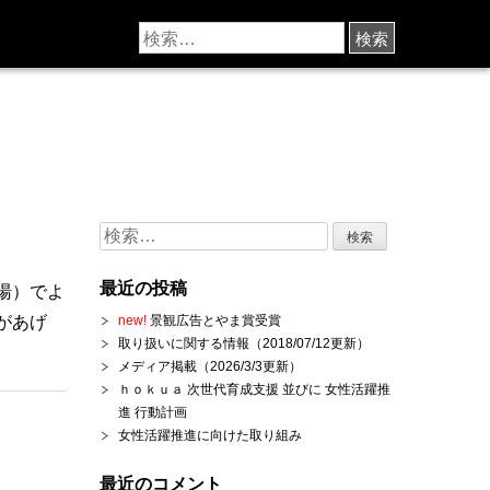
検
索:
最近の投稿
湯）でよ
があげ
new!
景観広告とやま賞受賞
取り扱いに関する情報（2018/07/12更新）
メディア掲載（2026/3/3更新）
ｈｏｋｕａ 次世代育成支援 並びに 女性活躍推
進 行動計画
女性活躍推進に向けた取り組み
最近のコメント