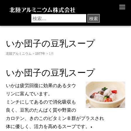
M
E
N
U
いか団子の豆乳スープ
北陸アルミニウム
>
1977年
> 1月
いか団子の豆乳スープ
いかは疲労回復に効果のあるタウ
リンに富んでいます。
ミンチにしてあるので消化吸収も
良く、豆乳のたんぱく質や野菜の
カロテン、きのこのビタミンＢ群がプラスされ
体に優しく、活力を高めるスープです。