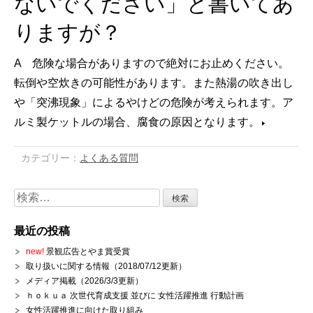
ないでください」と書いてあ
りますが？
A 危険な場合がありますので絶対にお止めください。
転倒や空炊きの可能性があります。また熱湯の吹き出し
や「突沸現象」によるやけどの危険が考えられます。ア
ルミ製ケットルの場合、腐食の原因となります。
カテゴリー：
よくある質問
検
索:
最近の投稿
new!
景観広告とやま賞受賞
取り扱いに関する情報（2018/07/12更新）
メディア掲載（2026/3/3更新）
ｈｏｋｕａ 次世代育成支援 並びに 女性活躍推進 行動計画
女性活躍推進に向けた取り組み