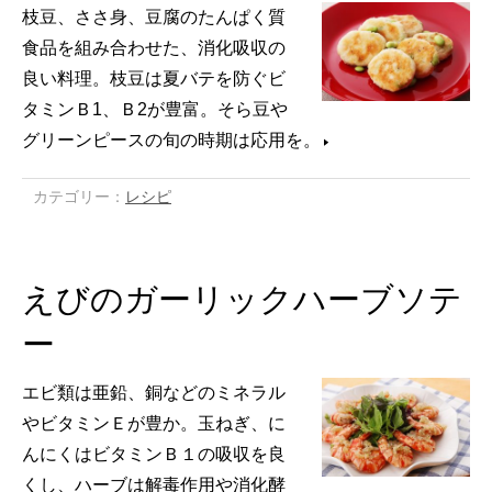
枝豆、ささ身、豆腐のたんぱく質
食品を組み合わせた、消化吸収の
良い料理。枝豆は夏バテを防ぐビ
タミンＢ1、Ｂ2が豊富。そら豆や
グリーンピースの旬の時期は応用を。
カテゴリー：
レシピ
えびのガーリックハーブソテ
ー
エビ類は亜鉛、銅などのミネラル
やビタミンＥが豊か。玉ねぎ、に
んにくはビタミンＢ１の吸収を良
くし、ハーブは解毒作用や消化酵